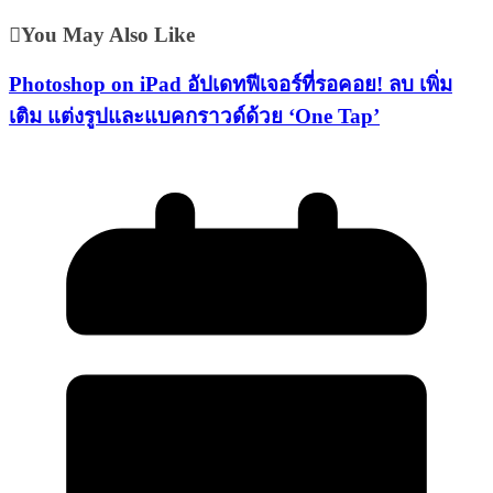
You May Also Like
Photoshop on iPad อัปเดทฟีเจอร์ที่รอคอย! ลบ เพิ่ม
เติม แต่งรูปและแบคกราวด์ด้วย ‘One Tap’