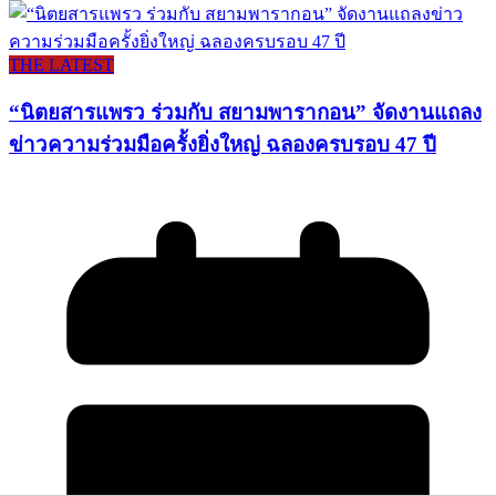
THE LATEST
“นิตยสารแพรว ร่วมกับ สยามพารากอน” จัดงานแถลง
ข่าวความร่วมมือครั้งยิ่งใหญ่ ฉลองครบรอบ 47 ปี