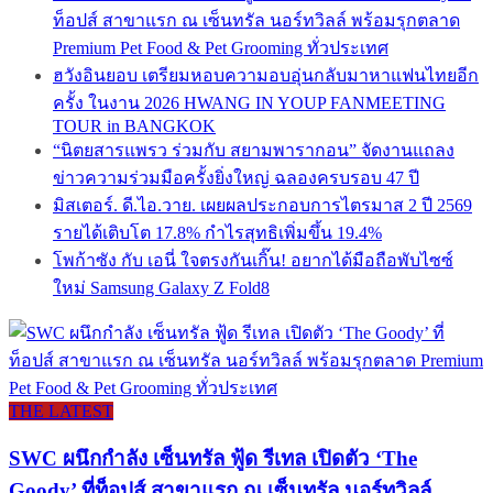
ท็อปส์ สาขาแรก ณ เซ็นทรัล นอร์ทวิลล์ พร้อมรุกตลาด
Premium Pet Food & Pet Grooming ทั่วประเทศ
ฮวังอินยอบ เตรียมหอบความอบอุ่นกลับมาหาแฟนไทยอีก
ครั้ง ในงาน 2026 HWANG IN YOUP FANMEETING
TOUR in BANGKOK
“นิตยสารแพรว ร่วมกับ สยามพารากอน” จัดงานแถลง
ข่าวความร่วมมือครั้งยิ่งใหญ่ ฉลองครบรอบ 47 ปี
มิสเตอร์. ดี.ไอ.วาย. เผยผลประกอบการไตรมาส 2 ปี 2569
รายได้เติบโต 17.8% กำไรสุทธิเพิ่มขึ้น 19.4%
โพก้าซัง กับ เอนี่ ใจตรงกันเกิ๊น! อยากได้มือถือพับไซซ์
ใหม่ Samsung Galaxy Z Fold8
THE LATEST
SWC ผนึกกำลัง เซ็นทรัล ฟู้ด รีเทล เปิดตัว ‘The
Goody’ ที่ท็อปส์ สาขาแรก ณ เซ็นทรัล นอร์ทวิลล์