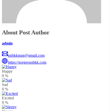
About Post Author
admin
ggbkkmag@gmail.com
https://gorgeousbkk.com
Happy
0
%
Sad
0
%
Excited
0
%