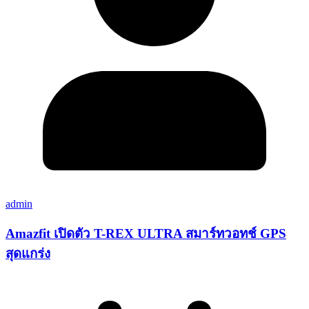
admin
Amazfit เปิดตัว T-REX ULTRA สมาร์ทวอทช์ GPS
สุดแกร่ง