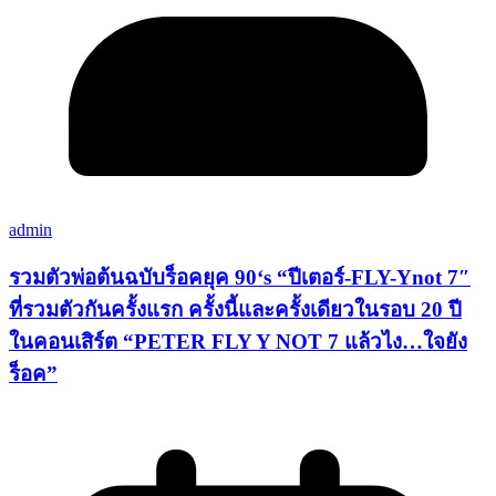
admin
รวมตัวพ่อต้นฉบับร็อคยุค 90‘s “ปีเตอร์-FLY-Ynot 7″
ที่รวมตัวกันครั้งแรก ครั้งนี้และครั้งเดียวในรอบ 20 ปี
ในคอนเสิร์ต “PETER FLY Y NOT 7 แล้วไง…ใจยัง
ร็อค”