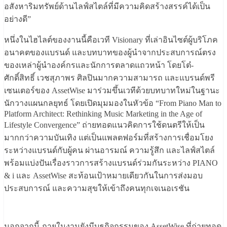
อสังหาริมทรัพย์ด้านไลฟ์สไตล์ที่มีความคิดสร้างสรรค์ได้เป็น
อย่างดี”
หนึ่งในไฮไลต์ของงานนี้คือเวที Visionary ที่เล่าอินไซต์ผู้บริโภค
อนาคตของแบรนด์ และบทบาทของผู้นำจากประสบการณ์ตรง
ของเหล่าผู้นำองค์กรและนักการตลาดแถวหน้า โดยโต๋-
ศักดิ์สิทธิ์ เวชสุภาพร ศิลปินมากความสามารถ และแบรนด์พรี
เซนเตอร์ของ AssetWise มาร่วมขึ้นเวทีด้วยบทบาทใหม่ในฐานะ
นักวางแผนกลยุทธ์ โดยเปิดมุมมองในหัวข้อ “From Piano Man to
Platform Architect: Rethinking Music Marketing in the Age of
Lifestyle Convergence” ถ่ายทอดแนวคิดการใช้ดนตรีให้เป็น
มากกว่าความบันเทิง แต่เป็นแพลตฟอร์มที่สร้างการเชื่อมโยง
ระหว่างแบรนด์กับผู้คน ผ่านอารมณ์ ความรู้สึก และไลฟ์สไตล์
พร้อมแบ่งปันเรื่องราวการสร้างแบรนด์ร่วมกันระหว่าง PIANO
& i และ AssetWise สะท้อนเป้าหมายเดียวกันในการส่งมอบ
ประสบการณ์ และความสุขให้เข้าถึงคนทุกเจเนอเรชัน
นอกจากนี้ ภายในงานยังมีบูธกิจกรรมของ AssetWise ที่ถ่ายทอด