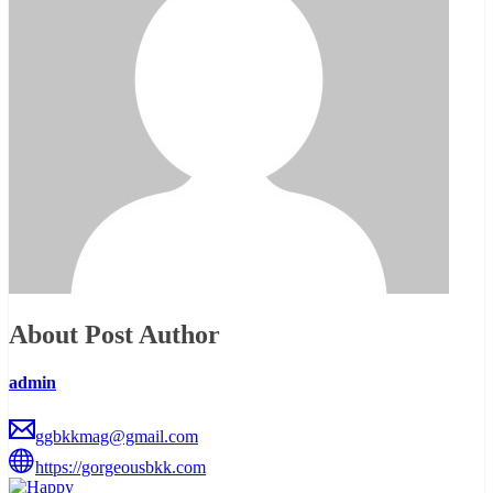
About Post Author
admin
ggbkkmag@gmail.com
https://gorgeousbkk.com