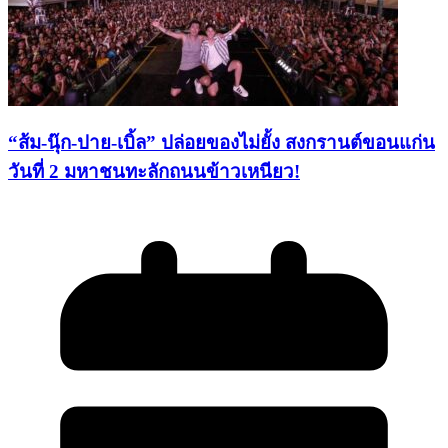
“ส้ม-นุ๊ก-ปาย-เบิ้ล” ปล่อยของไม่ยั้ง สงกรานต์ขอนแก่น
วันที่ 2 มหาชนทะลักถนนข้าวเหนียว!