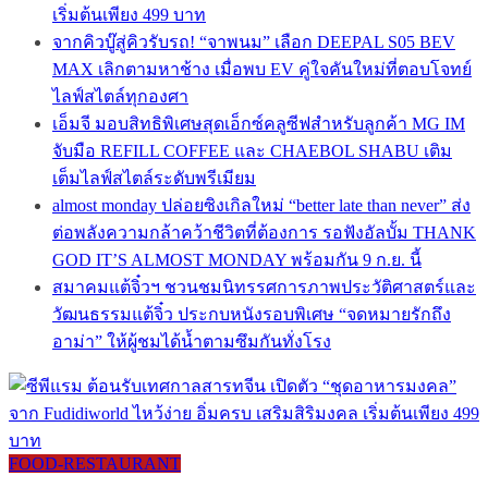
เริ่มต้นเพียง 499 บาท
จากคิวบู๊สู่คิวรับรถ! “จาพนม” เลือก DEEPAL S05 BEV
MAX เลิกตามหาช้าง เมื่อพบ EV คู่ใจคันใหม่ที่ตอบโจทย์
ไลฟ์สไตล์ทุกองศา
เอ็มจี มอบสิทธิพิเศษสุดเอ็กซ์คลูซีฟสำหรับลูกค้า MG IM
จับมือ REFILL COFFEE และ CHAEBOL SHABU เติม
เต็มไลฟ์สไตล์ระดับพรีเมียม
almost monday ปล่อยซิงเกิลใหม่ “better late than never” ส่ง
ต่อพลังความกล้าคว้าชีวิตที่ต้องการ รอฟังอัลบั้ม THANK
GOD IT’S ALMOST MONDAY พร้อมกัน 9 ก.ย. นี้
สมาคมแต้จิ๋วฯ ชวนชมนิทรรศการภาพประวัติศาสตร์และ
วัฒนธรรมแต้จิ๋ว ประกบหนังรอบพิเศษ “จดหมายรักถึง
อาม่า” ให้ผู้ชมได้น้ำตามซึมกันทั่งโรง
FOOD-RESTAURANT