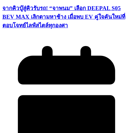
จากคิวบู๊สู่คิวรับรถ! “จาพนม” เลือก DEEPAL S05
BEV MAX เลิกตามหาช้าง เมื่อพบ EV คู่ใจคันใหม่ที่
ตอบโจทย์ไลฟ์สไตล์ทุกองศา