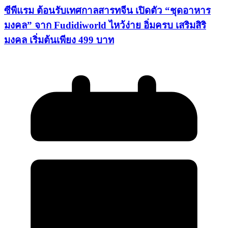
ซีพีแรม ต้อนรับเทศกาลสารทจีน เปิดตัว “ชุดอาหาร
มงคล” จาก Fudidiworld ไหว้ง่าย อิ่มครบ เสริมสิริ
มงคล เริ่มต้นเพียง 499 บาท