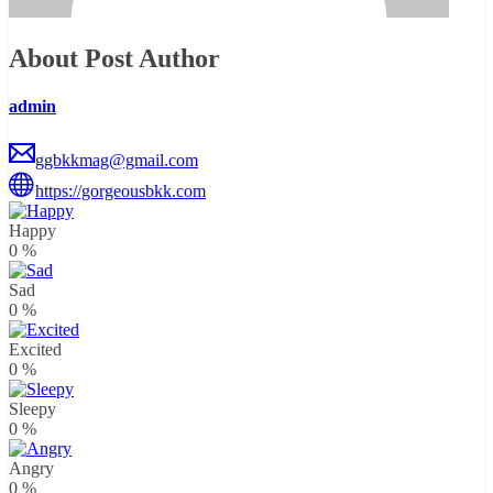
About Post Author
admin
ggbkkmag@gmail.com
https://gorgeousbkk.com
Happy
0
%
Sad
0
%
Excited
0
%
Sleepy
0
%
Angry
0
%