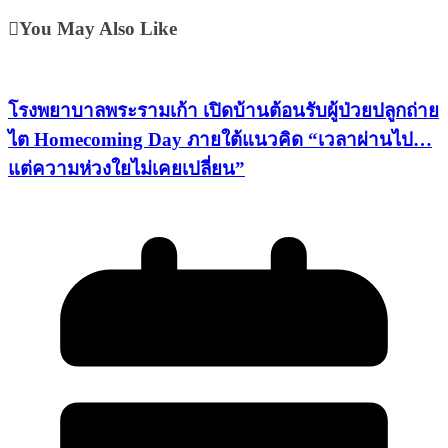
You May Also Like
โรงพยาบาลพระรามเก้า เปิดบ้านต้อนรับผู้ป่วยปลูกถ่าย
ไต Homecoming Day ภายใต้แนวคิด “เวลาผ่านไป…
แต่ความห่วงใยไม่เคยเปลี่ยน”