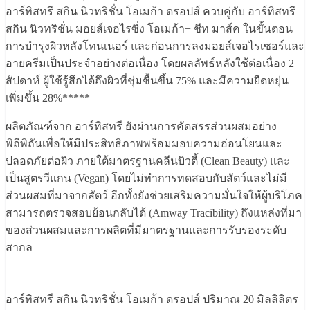
อาร์ทิสทรี สกิน นิวทริชั่น โอเมก้า ดรอปส์ ควบคู่กับ อาร์ทิสทรี
สกิน นิวทริชั่น มอยส์เจอไรซิ่ง โอเมก้า+ ชีท มาส์ค ในขั้นตอน
การบำรุงผิวหลังโทนเนอร์ และก่อนการลงมอยส์เจอไรเซอร์และ
อายครีมเป็นประจำอย่างต่อเนื่อง โดยผลลัพธ์หลังใช้ต่อเนื่อง 2
สัปดาห์ ผู้ใช้รู้สึกได้ถึงผิวที่ชุ่มชื้นขึ้น 75% และมีความยืดหยุ่น
เพิ่มขึ้น 28%*****
ผลิตภัณฑ์จาก อาร์ทิสทรี ยังผ่านการคัดสรรส่วนผสมอย่าง
พิถีพิถันเพื่อให้มีประสิทธิภาพพร้อมมอบความอ่อนโยนและ
ปลอดภัยต่อผิว ภายใต้มาตรฐานคลีนบิวตี้ (Clean Beauty) และ
เป็นสูตรวีแกน (Vegan) โดยไม่ทำการทดสอบกับสัตว์และไม่มี
ส่วนผสมที่มาจากสัตว์ อีกทั้งยังช่วยเสริมความมั่นใจให้ผู้บริโภค
สามารถตรวจสอบย้อนกลับได้ (Amway Tracibility) ถึงแหล่งที่มา
ของส่วนผสมและการผลิตที่มีมาตรฐานและการรับรองระดับ
สากล
อาร์ทิสทรี สกิน นิวทริชั่น โอเมก้า ดรอปส์ ปริมาณ 20 มิลลิลิตร