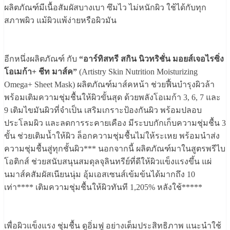
ผลิตภัณฑ์มีเนื้อสัมผัสบางเบา ซึมไว ไม่หนักผิว ใช้ได้กับทุก
สภาพผิว แม้ผิวแพ้ง่ายหรือผิวมัน
อีกหนึ่งผลิตภัณฑ์ กับ
“อาร์ทิสทรี สกิน นิวทริชั่น มอยส์เจอไรซิ่ง
โอเมก้า+ ชีท มาส์ค”
(Artistry Skin Nutrition Moisturizing
Omega+ Sheet Mask) ผลิตภัณฑ์มาส์คหน้า ช่วยฟื้นบำรุงผิวล้า
พร้อมเติมความชุ่มชื้นให้ผิวขั้นสุด ด้วยพลังโอเมก้า 3, 6, 7 และ
9 เติมไขมันผิวที่จำเป็น เสริมเกราะป้องกันผิว พร้อมปลอบ
ประโลมผิว และลดการระคายเคือง มีระบบกักเก็บความชุ่มชื้น 3
ขั้น ช่วยเติมน้ำให้ผิว ล็อกความชุ่มชื้นไม่ให้ระเหย พร้อมนำส่ง
ความชุ่มชื้นสู่ทุกชั้นผิว*** นอกจากนี้ ผลิตภัณฑ์มาในสูตรพรีไบ
โอติกส์ ช่วยสนับสนุนสมดุลจุลินทรีย์ที่ดีให้ผิวแข็งแรงขึ้น แผ่
นมาส์คสัมผัสเนียนนุ่ม อุ้มเอสเซนส์เข้มข้นได้มากถึง 10
เท่า**** เติมความชุ่มชื้นให้ผิวทันที 1,205% หลังใช้*****
เพื่อผิวแข็งแรง ชุ่มชื้น ดูอิ่มฟู อย่างเต็มประสิทธิภาพ แนะนำใช้