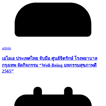
admin
เอไอเอ ประเทศไทย จับมือ ศูนย์จิตรักษ์ โรงพยาบาล
กรุงเทพ จัดกิจกรรม “Well-Being มหกรรมสุขภาพดี
2565”