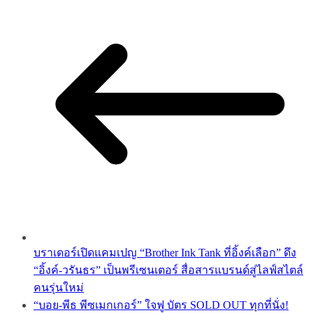
บราเดอร์เปิดแคมเปญ “Brother Ink Tank ที่อิ้งค์เลือก” ดึง
“อิ้งค์-วรันธร” เป็นพรีเซนเตอร์ สื่อสารแบรนด์สู่ไลฟ์สไตล์
คนรุ่นใหม่
“บอย-พีธ พีซเมกเกอร์” ใจฟู บัตร SOLD OUT ทุกที่นั่ง!