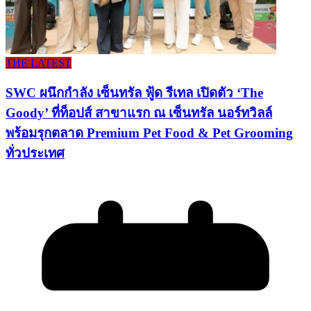
THE LATEST
SWC ผนึกกำลัง เซ็นทรัล ฟู้ด รีเทล เปิดตัว ‘The
Goody’ ที่ท็อปส์ สาขาแรก ณ เซ็นทรัล นอร์ทวิลล์
พร้อมรุกตลาด Premium Pet Food & Pet Grooming
ทั่วประเทศ