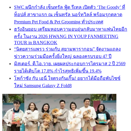
SWC ผนึกกำลัง เซ็นทรัล ฟู้ด รีเทล เปิดตัว ‘The Goody’ ที่
ท็อปส์ สาขาแรก ณ เซ็นทรัล นอร์ทวิลล์ พร้อมรุกตลาด
Premium Pet Food & Pet Grooming ทั่วประเทศ
ฮวังอินยอบ เตรียมหอบความอบอุ่นกลับมาหาแฟนไทยอีก
ครั้ง ในงาน 2026 HWANG IN YOUP FANMEETING
TOUR in BANGKOK
“นิตยสารแพรว ร่วมกับ สยามพารากอน” จัดงานแถลง
ข่าวความร่วมมือครั้งยิ่งใหญ่ ฉลองครบรอบ 47 ปี
มิสเตอร์. ดี.ไอ.วาย. เผยผลประกอบการไตรมาส 2 ปี 2569
รายได้เติบโต 17.8% กำไรสุทธิเพิ่มขึ้น 19.4%
โพก้าซัง กับ เอนี่ ใจตรงกันเกิ๊น! อยากได้มือถือพับไซซ์
ใหม่ Samsung Galaxy Z Fold8