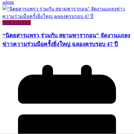
admin
THE LATEST
“นิตยสารแพรว ร่วมกับ สยามพารากอน” จัดงานแถลง
ข่าวความร่วมมือครั้งยิ่งใหญ่ ฉลองครบรอบ 47 ปี