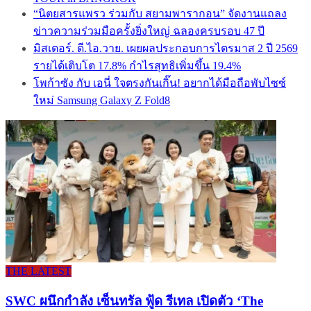
“นิตยสารแพรว ร่วมกับ สยามพารากอน” จัดงานแถลง
ข่าวความร่วมมือครั้งยิ่งใหญ่ ฉลองครบรอบ 47 ปี
มิสเตอร์. ดี.ไอ.วาย. เผยผลประกอบการไตรมาส 2 ปี 2569
รายได้เติบโต 17.8% กำไรสุทธิเพิ่มขึ้น 19.4%
โพก้าซัง กับ เอนี่ ใจตรงกันเกิ๊น! อยากได้มือถือพับไซซ์
ใหม่ Samsung Galaxy Z Fold8
THE LATEST
SWC ผนึกกำลัง เซ็นทรัล ฟู้ด รีเทล เปิดตัว ‘The