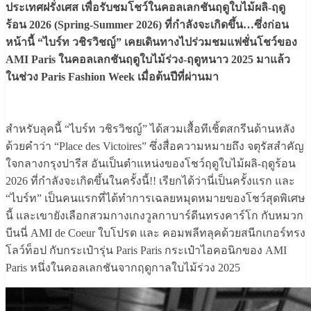
ประเทศฝรั่งเศส เพื่อรับชมโชว์ในคอลเลกชันฤดูใบไม้ผลิ-ฤดู
ร้อน 2026 (Spring-Summer 2026) ที่กำลังจะเกิดขึ้น…ซึ่งก่อน
หน้านี้ “ไบร์ท วชิรวิชญ์” เคยเดินทางไปร่วมชมแฟชั่นโชว์ของ
AMI Paris ในคอลเลกชันฤดูใบไม้ร่วง-ฤดูหนาว 2025 มาแล้ว
ในช่วง Paris Fashion Week เมื่อต้นปีที่ผ่านมา
สำหรับลุคนี้ “ไบร์ท วชิรวิชญ์” ได้สวมเสื้อทีเชิ้ตสกรีนด้านหลัง
ด้วยคำว่า “Place des Victoires” ซึ่งสื่อความหมายถึง จตุรัสสำคัญ
ใจกลางกรุงปารีส อันเป็นตำแหน่งของโชว์ฤดูใบไม้ผลิ-ฤดูร้อน
2026 ที่กำลังจะเกิดขึ้นในครั้งนี้!! เรียกได้ว่านี่เป็นครั้งแรก และ
“ไบร์ท” เป็นคนแรกที่ได้ทำการเฉลยหมุดหมายของโชว์สุดพิเศษ
นี้ และเขายังเลือกสวมกางเกงวูลกาบาร์ดีนทรงคาร์โก กับหมวก
บีนนี่ AMI de Coeur ใบโปรด และ คอมพลีทลุคด้วยสนีกเกอร์ทรง
โลว์ท็อป กับกระเป๋ารุ่น Paris Paris กระเป๋าไอคอนิกของ AMI
Paris หนึ่งในคอลเลกชันจากฤดูกาลใบไม้ร่วง 2025