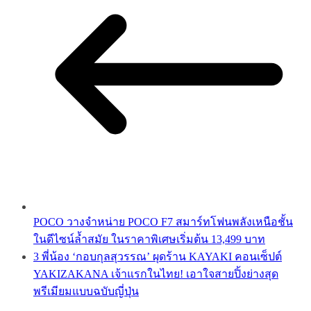
POCO วางจำหน่าย POCO F7 สมาร์ทโฟนพลังเหนือชั้น
ในดีไซน์ล้ำสมัย ในราคาพิเศษเริ่มต้น 13,499 บาท
3 พี่น้อง ‘กอบกุลสุวรรณ’ ผุดร้าน KAYAKI คอนเซ็ปต์
YAKIZAKANA เจ้าแรกในไทย! เอาใจสายปิ้งย่างสุด
พรีเมียมแบบฉบับญี่ปุ่น