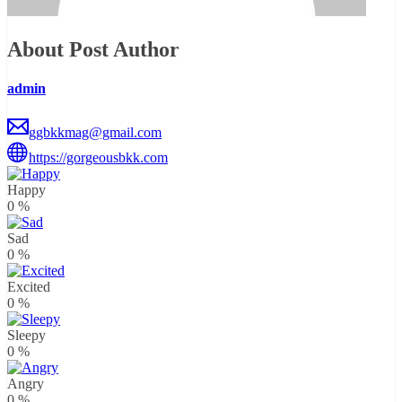
About Post Author
admin
ggbkkmag@gmail.com
https://gorgeousbkk.com
Happy
0
%
Sad
0
%
Excited
0
%
Sleepy
0
%
Angry
0
%