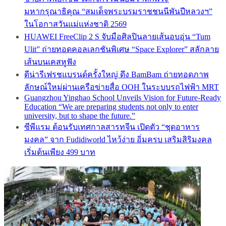
มหากรุณาธิคุณ “สมเด็จพระบรมราชชนนีพันปีหลวงฯ”
ในโอกาสวันแม่แห่งชาติ 2569
HUAWEI FreeClip 2 S จับมือศิลปินลายเส้นอบอุ่น “Tum
Ulit” ถ่ายทอดคอลเลกชันพิเศษ “Space Explorer” สลักลาย
เส้นบนเคสหูฟัง
ดีน่ารีเฟรชแบรนด์ครั้งใหญ่ ดึง BamBam ถ่ายทอดภาพ
ลักษณ์ใหม่ผ่านเครือข่ายสื่อ OOH ในระบบรถไฟฟ้า MRT
Guangzhou Yinghao School Unveils Vision for Future-Ready
Education “We are preparing students not only to enter
university, but to shape the future.”
ซีพีแรม ต้อนรับเทศกาลสารทจีน เปิดตัว “ชุดอาหาร
มงคล” จาก Fudidiworld ไหว้ง่าย อิ่มครบ เสริมสิริมงคล
เริ่มต้นเพียง 499 บาท