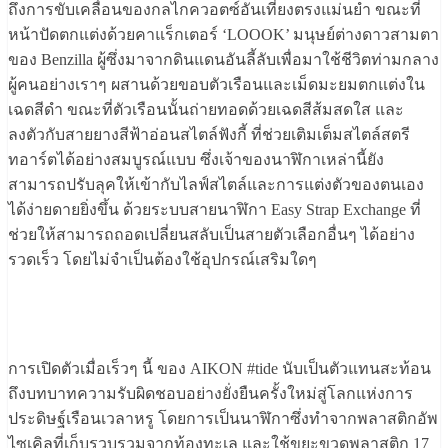
ถึงการขับเคลื่อนของกลไกควอตซ์อันเที่ยงตรงแม่นยำ ขณะที่
หน้าปัดตกแต่งด้วยคาแร็กเตอร์ ‘LOOOK’ มนุษย์ต่างดาวสามตา
ของ Benzilla ผู้ซึ่งมาจากดินแดนอันลี้ลับเพื่อมาใช้ชีวิตท่ามกลาง
ผู้คนอย่างเราๆ ผสานด้วยขอบตัวเรือนและเม็ดมะยมตกแต่งใน
เฉดสีดำ ขณะที่ตัวเรือนนั้นถ่ายทอดด้วยเฉดสีส้มสดใส และ
ลงตัวกับสายยางสีฟ้าอ่อนสไตล์ฟังกี้ ที่ช่วยเติมเต็มสไตล์สตรี
ทอาร์ตได้อย่างสมบูรณ์แบบ ซึ่งเจ้าของนาฬิกาเหล่านี้ยัง
สามารถปรับลุคให้เข้ากับไลฟ์สไตล์และการแต่งตัวของตนเอง
ได้ง่ายดายยิ่งขึ้น ด้วยระบบสายนาฬิกา Easy Strap Exchange ที่
ช่วยให้สามารถถอดเปลี่ยนสลับเป็นสายตัวเลือกอื่นๆ ได้อย่าง
รวดเร็ว โดยไม่จำเป็นต้องใช้อุปกรณ์เสริมใดๆ
การเปิดตัวเมื่อเร็วๆ นี้ ของ AIKON #tide นับเป็นตัวแทนสะท้อน
ถึงบทบาทความรับผิดชอบอย่างยั่งยืนครั้งใหม่สู่โลกแห่งการ
ประดิษฐ์เรือนเวลาหรู โดยการเป็นนาฬิกาซึ่งทำจากพลาสติกอัพ
ไซเคิลที่เก็บรวบรวมจากท้องทะเล และใช้ขยะขวดพลาสติก 17