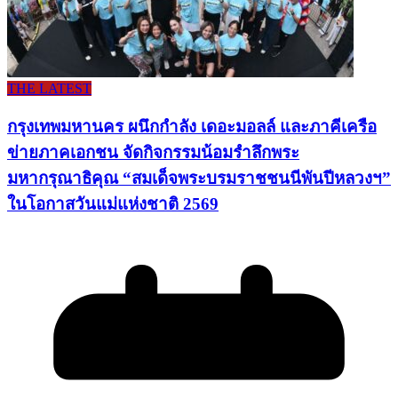
THE LATEST
กรุงเทพมหานคร ผนึกกำลัง เดอะมอลล์ และภาคีเครือ
ข่ายภาคเอกชน จัดกิจกรรมน้อมรำลึกพระ
มหากรุณาธิคุณ “สมเด็จพระบรมราชชนนีพันปีหลวงฯ”
ในโอกาสวันแม่แห่งชาติ 2569