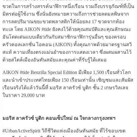
ขวดในการสร้างสรรค์นาฬิกาหนึ่งเรือน รวมถึงบรรจุภัณฑ์ที่เป็น
มิตรต่อผู้ใช้งาน ซึ่งนั่นยังหมายความถึงการช่วยลดมลพิษจาก
การลดปริมาณขยะขวดพลาสติกให้น้อยลง 17 ขวดจากท้อง
ทะเล โดย AIKON #tide ยังคงไว้ด้วยคุณสมบัติและคุณลักษณะ
อันโดดเด่นแบบเดียวกันกับสมาชิกนาฬิการุ่นอื่นๆ ของครอบ
ครัวคอลเลกชั่น ไอคอน (AIKON) ทั้งคุณภาพด้วยมาตรฐานสวิ
สแท้ ความเที่ยงตรงแม่นยำของการแสดงเวลา ซึ่งผสมผสานไว้
ด้วยสไตล์เมืองอันทันสมัยและคุณค่าที่รับรู้ได้เสมอ
AIKON #tide Benzilla Special Edition มีเพียง 1,500 เรือนทั่วโลก
และนำเข้าประเทศไทยเพียง 150 เรือนเท่านั้น เชิญชมและสัมผัส
เรือนจริงได้แล้ววันนี้ที่ มอริส ลาครัวซ์ บูติก ชั้น 2 เกษรวิลเลจ
ในราคา 29,000 บาท
มอริส ลาครัวซ์ บูติก คอนเซ็ปใหม่ ณ ใจกลางกรุงเทพฯ
#UrbanActiveSpirit วิถีชีวิตแห่งเมืองอันทันสมัย ที่ไร้ขอบเขต