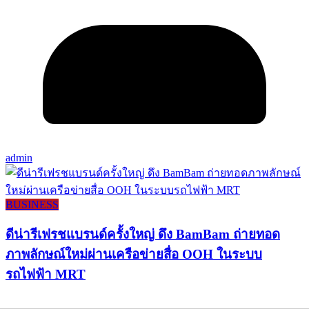
admin
BUSINESS
ดีน่ารีเฟรชแบรนด์ครั้งใหญ่ ดึง BamBam ถ่ายทอด
ภาพลักษณ์ใหม่ผ่านเครือข่ายสื่อ OOH ในระบบ
รถไฟฟ้า MRT