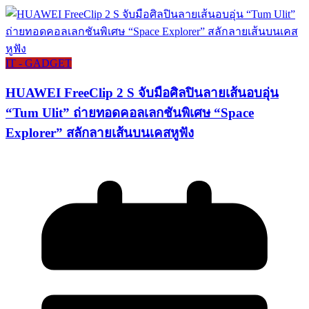
IT - GADGET
HUAWEI FreeClip 2 S จับมือศิลปินลายเส้นอบอุ่น
“Tum Ulit” ถ่ายทอดคอลเลกชันพิเศษ “Space
Explorer” สลักลายเส้นบนเคสหูฟัง