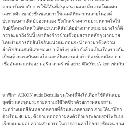
คอนกรีตเข้ากับการใช้สีสันที่สนุกสนานและมีความโดดเด่น
เฉพาะตัว เขายังชื่นชอบการใช้เฉดสีที่หลากหลายในองค์
ประกอบงานศิลป์ของตนเอง ซึ่งมักสร้างความประหลาดใจให้
กับผู้ซึ่งหลงใหลในศิลปะแนวสีสันได้อย่างมากเสมอ อย่างไรก็ดี
กว่าจะมาถึงวันนี้ เขาต้องก้าวข้ามซึ่งอุปสรรคหลักๆ มากมาย
โดยผ่านการตัดสินใจอันแน่วแน่ ก่อนจะนำทางมาซึ่งความ
สำเร็จอันแสนพิเศษของเขา ที่จริงๆ แล้ว ยังล้วนเป็นเรื่องราวอัน
เปี่ยมด้วยแรงบันดาลใจ และเป็นความสำเร็จที่สะท้อนถึงความ
เชื่ออันแน่วแน่ของ มอริส ลาครัวซ์ อย่าง #BeYourAikon เช่นกัน
นาฬิกา AIKON #tide Benzilla รุ่นใหม่นี้จึงได้เลือกใช้สีสันแบบ
สุดขั้ว และจุดประกายความมีชีวิตชีวาด้วยการผสมผสาน
ระหว่างเฉดสีอันหลากหลายที่ล้วนสะกดสายตา ภายใต้นาฬิกา
ตัวเรือน 40 มม. ซึ่งถ่ายทอดความลงตัวด้วยกระจกแซฟไฟร์แบบ
เรียบแบน มอบความสามารถในการอ่านค่าได้อย่างชัดเจน รวม