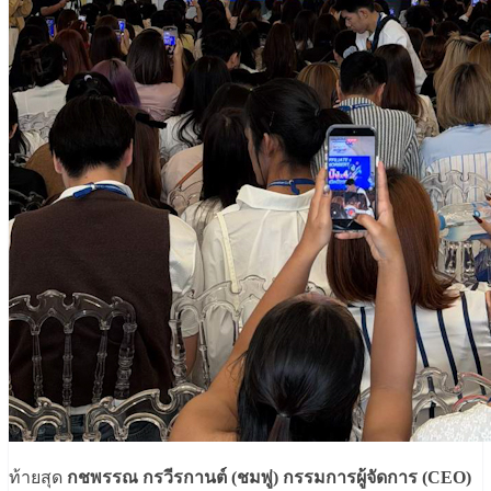
ท้ายสุด
กชพรรณ กรวีรกานต์ (ชมพู่) กรรมการผู้จัดการ (CEO)