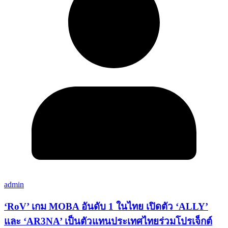
admin
‘RoV’ เกม MOBA อันดับ 1 ในไทย เปิดตัว ‘ALLY’
และ ‘AR3NA’ เป็นตัวแทนประเทศไทยร่วมโปรเจ็กต์