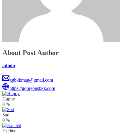
About Post Author
admin
ggbkkmag@gmail.com
https://gorgeousbkk.com
Happy
0
%
Sad
0
%
Excited