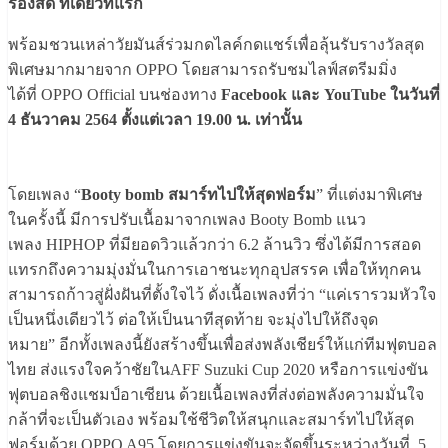
ร้องสด ที่เดียวที่แรก
พร้อมชวนเหล่าวัยมันส์ร่วมกดไลค์กดแชร์เพื่อลุ้นรับรางวัลสุด
พิเศษมากมายจาก OPPO โดยสามารถรับชมไลฟ์สตรีมมิ่ง
ได้ที่ OPPO Official บนช่องทาง
Facebook และ YouTube ในวันที่
4 ธันวาคม 2564 ตั้งแต่เวลา 19.00 น. เท่านั้น
โดยเพลง “
Booty bomb สมาร์ทไปให้สุดฟอร์ม
” ที่แต่งมาพิเศษ
ในครั้งนี้ มีการปรับเนื้อมาจากเพลง Booty Bomb แนว
เพลง HIPHOP ที่มียอดวิวแล้วกว่า 6.2 ล้านวิว ซึ่งได้มีการสอด
แทรกถึงความมุ่งมั่นในการเอาชนะทุกอุปสรรค เพื่อให้ทุกคน
สามารถก้าวสู่ฝั่งฝันที่ตั้งใจไว้ ดั่งเนื้อเพลงที่ว่า “แค่เรารวมหัวใจ
เป็นหนึ่งเดียวไว้ ต่อให้เป็นนาทีสุดท้าย จะมุ่งไปให้ถึงจุด
หมาย” อีกทั้งเพลงนี้ยังสร้างขึ้นเพื่อส่งพลังเชียร์ให้แก่ทีมฟุตบอล
ไทย ส่งแรงใจคว้าชัยในAFF Suzuki Cup 2020 หรือการแข่งขัน
ฟุตบอลชิงแชมป์อาเซียน ด้วยเนื้อเพลงที่ส่งต่อพลังความมั่นใจ
กล้าที่จะเป็นตัวเอง พร้อมใช้ชีวิตให้สนุกและสมาร์ทไปให้สุด
ฟอร์มด้วย OPPO A95 โดยการแข่งขันจะจัดขึ้นระหว่างวันที่ 5