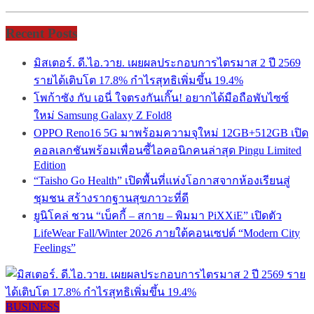
Recent Posts
มิสเตอร์. ดี.ไอ.วาย. เผยผลประกอบการไตรมาส 2 ปี 2569
รายได้เติบโต 17.8% กำไรสุทธิเพิ่มขึ้น 19.4%
โพก้าซัง กับ เอนี่ ใจตรงกันเกิ๊น! อยากได้มือถือพับไซซ์
ใหม่ Samsung Galaxy Z Fold8
OPPO Reno16 5G มาพร้อมความจุใหม่ 12GB+512GB เปิด
คอลเลกชันพร้อมเพื่อนซี้ไอคอนิกคนล่าสุด Pingu Limited
Edition
“Taisho Go Health” เปิดพื้นที่แห่งโอกาสจากห้องเรียนสู่
ชุมชน สร้างรากฐานสุขภาวะที่ดี
ยูนิโคล่ ชวน “เบ็คกี้ – สกาย – พิมมา PiXXiE” เปิดตัว
LifeWear Fall/Winter 2026 ภายใต้คอนเซปต์ “Modern City
Feelings”
BUSINESS