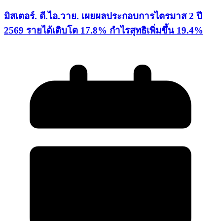
มิสเตอร์. ดี.ไอ.วาย. เผยผลประกอบการไตรมาส 2 ปี
2569 รายได้เติบโต 17.8% กำไรสุทธิเพิ่มขึ้น 19.4%