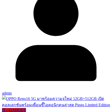
admin
IT - GADGET