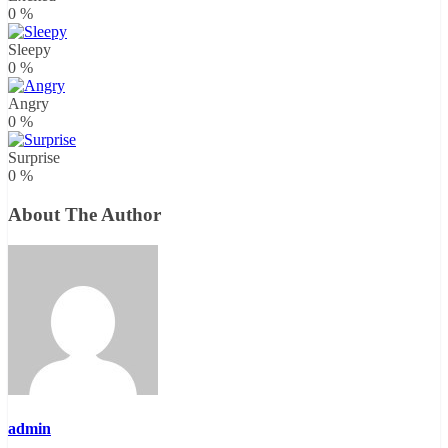
0
%
Sleepy
0
%
Angry
0
%
Surprise
0
%
About The Author
admin