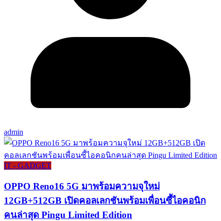
admin
IT - GADGET
OPPO Reno16 5G มาพร้อมความจุใหม่
12GB+512GB เปิดคอลเลกชันพร้อมเพื่อนซี้ไอคอนิก
คนล่าสุด Pingu Limited Edition