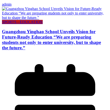
admin
SPORTS - EDUCATION
Guangzhou Yinghao School Unveils Vision for
Future-Ready Education “We are preparing
students not only to enter university, but to shape
the future.”