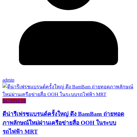
admin
BUSINESS
ดีน่ารีเฟรชแบรนด์ครั้งใหญ่ ดึง BamBam ถ่ายทอด
ภาพลักษณ์ใหม่ผ่านเครือข่ายสื่อ OOH ในระบบ
รถไฟฟ้า MRT