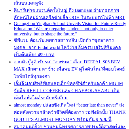
เส้นบนเคสหูฟัง
ดีน่ารีเฟรชแบรนด์ครั้งใหญ่ ดึง BamBam ถ่ายทอดภาพ
ลักษณ์ใหม่ผ่านเครือข่ายสื่อ OOH ในระบบรถไฟฟ้า MRT
Guangzhou Yinghao School Unveils Vision for Future-Ready
Education “We are preparing students not only to enter
university, but to shape the future.”
ซีพีแรม ต้อนรับเทศกาลสารทจีน เปิดตัว “ชุดอาหาร
มงคล” จาก Fudidiworld ไหว้ง่าย อิ่มครบ เสริมสิริมงคล
เริ่มต้นเพียง 499 บาท
จากคิวบู๊สู่คิวรับรถ! “จาพนม” เลือก DEEPAL S05 BEV
MAX เลิกตามหาช้าง เมื่อพบ EV คู่ใจคันใหม่ที่ตอบโจทย์
ไลฟ์สไตล์ทุกองศา
เอ็มจี มอบสิทธิพิเศษสุดเอ็กซ์คลูซีฟสำหรับลูกค้า MG IM
จับมือ REFILL COFFEE และ CHAEBOL SHABU เติม
เต็มไลฟ์สไตล์ระดับพรีเมียม
almost monday ปล่อยซิงเกิลใหม่ “better late than never” ส่ง
ต่อพลังความกล้าคว้าชีวิตที่ต้องการ รอฟังอัลบั้ม THANK
GOD IT’S ALMOST MONDAY พร้อมกัน 9 ก.ย. นี้
สมาคมแต้จิ๋วฯ ชวนชมนิทรรศการภาพประวัติศาสตร์และ