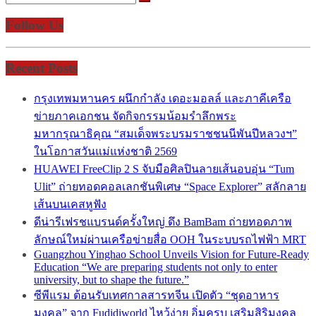
Follow Us
Recent Posts
กรุงเทพมหานคร ผนึกกำลัง เดอะมอลล์ และภาคีเครือ
ข่ายภาคเอกชน จัดกิจกรรมน้อมรำลึกพระ
มหากรุณาธิคุณ “สมเด็จพระบรมราชชนนีพันปีหลวงฯ”
ในโอกาสวันแม่แห่งชาติ 2569
HUAWEI FreeClip 2 S จับมือศิลปินลายเส้นอบอุ่น “Tum
Ulit” ถ่ายทอดคอลเลกชันพิเศษ “Space Explorer” สลักลาย
เส้นบนเคสหูฟัง
ดีน่ารีเฟรชแบรนด์ครั้งใหญ่ ดึง BamBam ถ่ายทอดภาพ
ลักษณ์ใหม่ผ่านเครือข่ายสื่อ OOH ในระบบรถไฟฟ้า MRT
Guangzhou Yinghao School Unveils Vision for Future-Ready
Education “We are preparing students not only to enter
university, but to shape the future.”
ซีพีแรม ต้อนรับเทศกาลสารทจีน เปิดตัว “ชุดอาหาร
มงคล” จาก Fudidiworld ไหว้ง่าย อิ่มครบ เสริมสิริมงคล