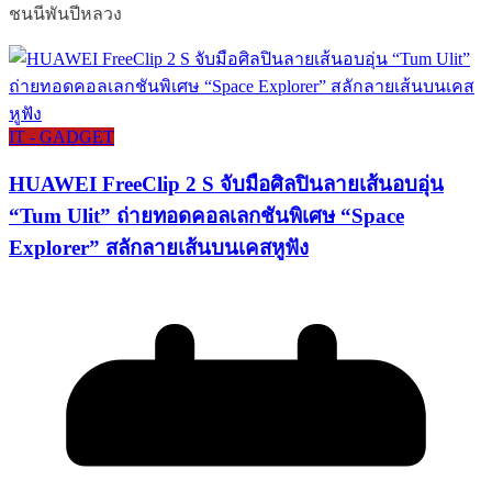
ชนนีพันปีหลวง
IT - GADGET
HUAWEI FreeClip 2 S จับมือศิลปินลายเส้นอบอุ่น
“Tum Ulit” ถ่ายทอดคอลเลกชันพิเศษ “Space
Explorer” สลักลายเส้นบนเคสหูฟัง