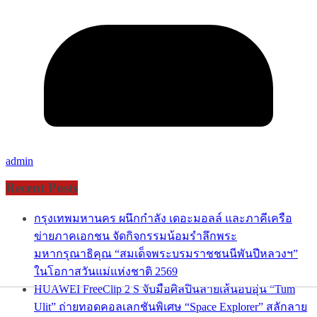
admin
Recent Posts
กรุงเทพมหานคร ผนึกกำลัง เดอะมอลล์ และภาคีเครือ
ข่ายภาคเอกชน จัดกิจกรรมน้อมรำลึกพระ
มหากรุณาธิคุณ “สมเด็จพระบรมราชชนนีพันปีหลวงฯ”
ในโอกาสวันแม่แห่งชาติ 2569
HUAWEI FreeClip 2 S จับมือศิลปินลายเส้นอบอุ่น “Tum
Ulit” ถ่ายทอดคอลเลกชันพิเศษ “Space Explorer” สลักลาย