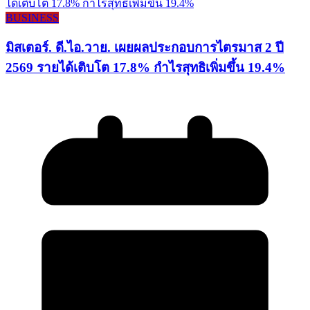
BUSINESS
มิสเตอร์. ดี.ไอ.วาย. เผยผลประกอบการไตรมาส 2 ปี
2569 รายได้เติบโต 17.8% กำไรสุทธิเพิ่มขึ้น 19.4%