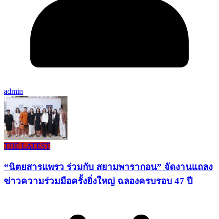
admin
THE LATEST
“นิตยสารแพรว ร่วมกับ สยามพารากอน” จัดงานแถลง
ข่าวความร่วมมือครั้งยิ่งใหญ่ ฉลองครบรอบ 47 ปี