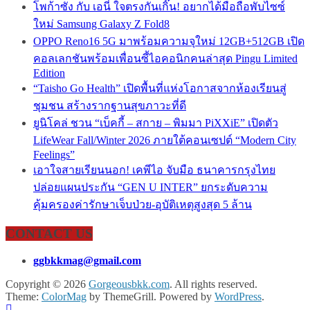
โพก้าซัง กับ เอนี่ ใจตรงกันเกิ๊น! อยากได้มือถือพับไซซ์
ใหม่ Samsung Galaxy Z Fold8
OPPO Reno16 5G มาพร้อมความจุใหม่ 12GB+512GB เปิด
คอลเลกชันพร้อมเพื่อนซี้ไอคอนิกคนล่าสุด Pingu Limited
Edition
“Taisho Go Health” เปิดพื้นที่แห่งโอกาสจากห้องเรียนสู่
ชุมชน สร้างรากฐานสุขภาวะที่ดี
ยูนิโคล่ ชวน “เบ็คกี้ – สกาย – พิมมา PiXXiE” เปิดตัว
LifeWear Fall/Winter 2026 ภายใต้คอนเซปต์ “Modern City
Feelings”
เอาใจสายเรียนนอก! เคพีไอ จับมือ ธนาคารกรุงไทย
ปล่อยแผนประกัน “GEN U INTER” ยกระดับความ
คุ้มครองค่ารักษาเจ็บป่วย-อุบัติเหตุสูงสุด 5 ล้าน
CONTACT US
ggbkkmag@gmail.com
Copyright © 2026
Gorgeousbkk.com
. All rights reserved.
Theme:
ColorMag
by ThemeGrill. Powered by
WordPress
.