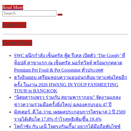
Read More
Follow Us
Recent Posts
SWC ผนึกกำลัง เซ็นทรัล ฟู้ด รีเทล เปิดตัว ‘The Goody’ ที่
ท็อปส์ สาขาแรก ณ เซ็นทรัล นอร์ทวิลล์ พร้อมรุกตลาด
Premium Pet Food & Pet Grooming ทั่วประเทศ
ฮวังอินยอบ เตรียมหอบความอบอุ่นกลับมาหาแฟนไทยอีก
ครั้ง ในงาน 2026 HWANG IN YOUP FANMEETING
TOUR in BANGKOK
“นิตยสารแพรว ร่วมกับ สยามพารากอน” จัดงานแถลง
ข่าวความร่วมมือครั้งยิ่งใหญ่ ฉลองครบรอบ 47 ปี
มิสเตอร์. ดี.ไอ.วาย. เผยผลประกอบการไตรมาส 2 ปี 2569
รายได้เติบโต 17.8% กำไรสุทธิเพิ่มขึ้น 19.4%
โพก้าซัง กับ เอนี่ ใจตรงกันเกิ๊น! อยากได้มือถือพับไซซ์