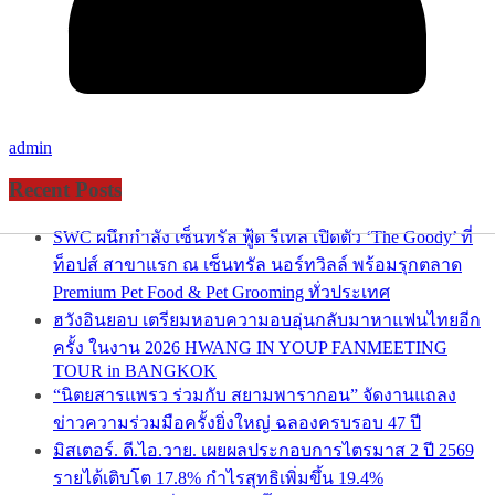
admin
Recent Posts
SWC ผนึกกำลัง เซ็นทรัล ฟู้ด รีเทล เปิดตัว ‘The Goody’ ที่
ท็อปส์ สาขาแรก ณ เซ็นทรัล นอร์ทวิลล์ พร้อมรุกตลาด
Premium Pet Food & Pet Grooming ทั่วประเทศ
ฮวังอินยอบ เตรียมหอบความอบอุ่นกลับมาหาแฟนไทยอีก
ครั้ง ในงาน 2026 HWANG IN YOUP FANMEETING
TOUR in BANGKOK
“นิตยสารแพรว ร่วมกับ สยามพารากอน” จัดงานแถลง
ข่าวความร่วมมือครั้งยิ่งใหญ่ ฉลองครบรอบ 47 ปี
มิสเตอร์. ดี.ไอ.วาย. เผยผลประกอบการไตรมาส 2 ปี 2569
รายได้เติบโต 17.8% กำไรสุทธิเพิ่มขึ้น 19.4%