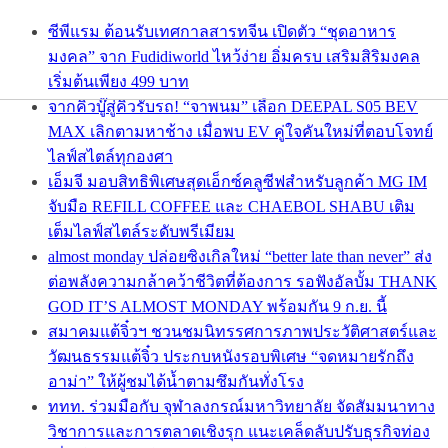
ซีพีแรม ต้อนรับเทศกาลสารทจีน เปิดตัว “ชุดอาหาร
มงคล” จาก Fudidiworld ไหว้ง่าย อิ่มครบ เสริมสิริมงคล
เริ่มต้นเพียง 499 บาท
จากคิวบู๊สู่คิวรับรถ! “จาพนม” เลือก DEEPAL S05 BEV
MAX เลิกตามหาช้าง เมื่อพบ EV คู่ใจคันใหม่ที่ตอบโจทย์
ไลฟ์สไตล์ทุกองศา
เอ็มจี มอบสิทธิพิเศษสุดเอ็กซ์คลูซีฟสำหรับลูกค้า MG IM
จับมือ REFILL COFFEE และ CHAEBOL SHABU เติม
เต็มไลฟ์สไตล์ระดับพรีเมียม
almost monday ปล่อยซิงเกิลใหม่ “better late than never” ส่ง
ต่อพลังความกล้าคว้าชีวิตที่ต้องการ รอฟังอัลบั้ม THANK
GOD IT’S ALMOST MONDAY พร้อมกัน 9 ก.ย. นี้
สมาคมแต้จิ๋วฯ ชวนชมนิทรรศการภาพประวัติศาสตร์และ
วัฒนธรรมแต้จิ๋ว ประกบหนังรอบพิเศษ “จดหมายรักถึง
อาม่า” ให้ผู้ชมได้น้ำตามซึมกันทั่งโรง
ททท. ร่วมมือกับ จุฬาลงกรณ์มหาวิทยาลัย จัดสัมมนาทาง
วิชาการและการตลาดเชิงรุก แนะเคล็ดลับปรับธุรกิจท่อง