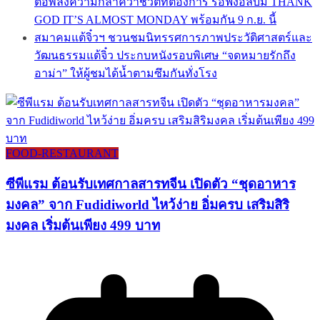
ต่อพลังความกล้าคว้าชีวิตที่ต้องการ รอฟังอัลบั้ม THANK
GOD IT’S ALMOST MONDAY พร้อมกัน 9 ก.ย. นี้
สมาคมแต้จิ๋วฯ ชวนชมนิทรรศการภาพประวัติศาสตร์และ
วัฒนธรรมแต้จิ๋ว ประกบหนังรอบพิเศษ “จดหมายรักถึง
อาม่า” ให้ผู้ชมได้น้ำตามซึมกันทั่งโรง
FOOD-RESTAURANT
ซีพีแรม ต้อนรับเทศกาลสารทจีน เปิดตัว “ชุดอาหาร
มงคล” จาก Fudidiworld ไหว้ง่าย อิ่มครบ เสริมสิริ
มงคล เริ่มต้นเพียง 499 บาท