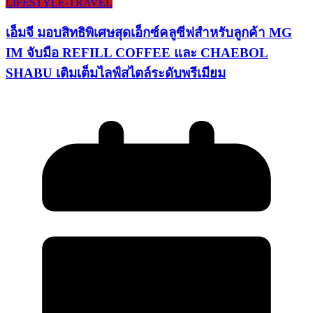
LIFESTYLE​-TRAVEL​
เอ็มจี มอบสิทธิพิเศษสุดเอ็กซ์คลูซีฟสำหรับลูกค้า MG
IM จับมือ REFILL COFFEE และ CHAEBOL
SHABU เติมเต็มไลฟ์สไตล์ระดับพรีเมียม