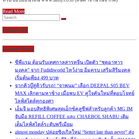
Read More
Follow Us
Recent Posts
ซีพีแรม ต้อนรับเทศกาลสารทจีน เปิดตัว “ชุดอาหาร
มงคล” จาก Fudidiworld ไหว้ง่าย อิ่มครบ เสริมสิริมงคล
เริ่มต้นเพียง 499 บาท
จากคิวบู๊สู่คิวรับรถ! “จาพนม” เลือก DEEPAL S05 BEV
MAX เลิกตามหาช้าง เมื่อพบ EV คู่ใจคันใหม่ที่ตอบโจทย์
ไลฟ์สไตล์ทุกองศา
เอ็มจี มอบสิทธิพิเศษสุดเอ็กซ์คลูซีฟสำหรับลูกค้า MG IM
จับมือ REFILL COFFEE และ CHAEBOL SHABU เติม
เต็มไลฟ์สไตล์ระดับพรีเมียม
almost monday ปล่อยซิงเกิลใหม่ “better late than never” ส่ง