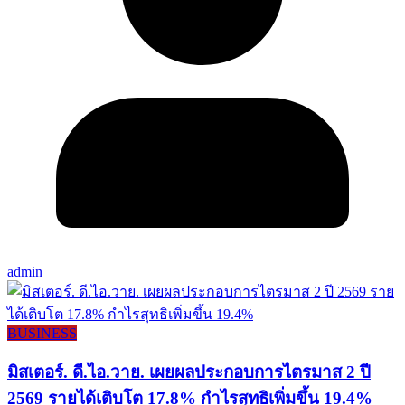
admin
BUSINESS
มิสเตอร์. ดี.ไอ.วาย. เผยผลประกอบการไตรมาส 2 ปี
2569 รายได้เติบโต 17.8% กำไรสุทธิเพิ่มขึ้น 19.4%