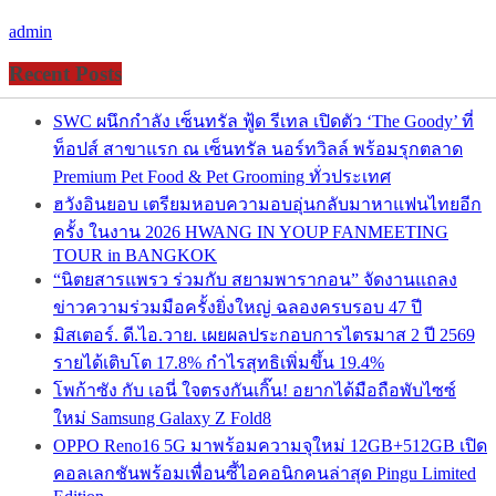
admin
Recent Posts
SWC ผนึกกำลัง เซ็นทรัล ฟู้ด รีเทล เปิดตัว ‘The Goody’ ที่
ท็อปส์ สาขาแรก ณ เซ็นทรัล นอร์ทวิลล์ พร้อมรุกตลาด
Premium Pet Food & Pet Grooming ทั่วประเทศ
ฮวังอินยอบ เตรียมหอบความอบอุ่นกลับมาหาแฟนไทยอีก
ครั้ง ในงาน 2026 HWANG IN YOUP FANMEETING
TOUR in BANGKOK
“นิตยสารแพรว ร่วมกับ สยามพารากอน” จัดงานแถลง
ข่าวความร่วมมือครั้งยิ่งใหญ่ ฉลองครบรอบ 47 ปี
มิสเตอร์. ดี.ไอ.วาย. เผยผลประกอบการไตรมาส 2 ปี 2569
รายได้เติบโต 17.8% กำไรสุทธิเพิ่มขึ้น 19.4%
โพก้าซัง กับ เอนี่ ใจตรงกันเกิ๊น! อยากได้มือถือพับไซซ์
ใหม่ Samsung Galaxy Z Fold8
OPPO Reno16 5G มาพร้อมความจุใหม่ 12GB+512GB เปิด
คอลเลกชันพร้อมเพื่อนซี้ไอคอนิกคนล่าสุด Pingu Limited