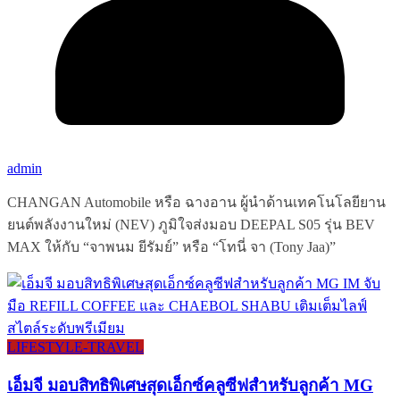
admin
CHANGAN Automobile หรือ ฉางอาน ผู้นำด้านเทคโนโลยียาน
ยนต์พลังงานใหม่ (NEV) ภูมิใจส่งมอบ DEEPAL S05 รุ่น BEV
MAX ให้กับ “จาพนม ยีรัมย์” หรือ “โทนี่ จา (Tony Jaa)”
LIFESTYLE​-TRAVEL​
เอ็มจี มอบสิทธิพิเศษสุดเอ็กซ์คลูซีฟสำหรับลูกค้า MG