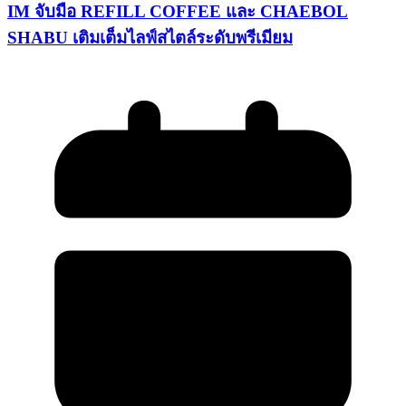
IM จับมือ REFILL COFFEE และ CHAEBOL
SHABU เติมเต็มไลฟ์สไตล์ระดับพรีเมียม