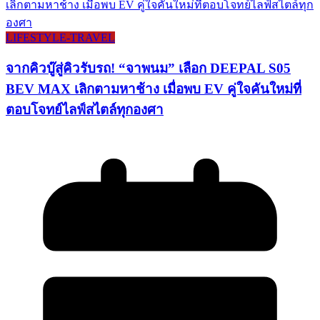
LIFESTYLE​-TRAVEL​
จากคิวบู๊สู่คิวรับรถ! “จาพนม” เลือก DEEPAL S05
BEV MAX เลิกตามหาช้าง เมื่อพบ EV คู่ใจคันใหม่ที่
ตอบโจทย์ไลฟ์สไตล์ทุกองศา