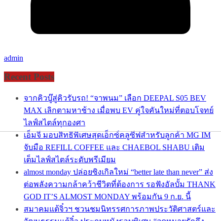
admin
Recent Posts
จากคิวบู๊สู่คิวรับรถ! “จาพนม” เลือก DEEPAL S05 BEV
MAX เลิกตามหาช้าง เมื่อพบ EV คู่ใจคันใหม่ที่ตอบโจทย์
ไลฟ์สไตล์ทุกองศา
เอ็มจี มอบสิทธิพิเศษสุดเอ็กซ์คลูซีฟสำหรับลูกค้า MG IM
จับมือ REFILL COFFEE และ CHAEBOL SHABU เติม
เต็มไลฟ์สไตล์ระดับพรีเมียม
almost monday ปล่อยซิงเกิลใหม่ “better late than never” ส่ง
ต่อพลังความกล้าคว้าชีวิตที่ต้องการ รอฟังอัลบั้ม THANK
GOD IT’S ALMOST MONDAY พร้อมกัน 9 ก.ย. นี้
สมาคมแต้จิ๋วฯ ชวนชมนิทรรศการภาพประวัติศาสตร์และ