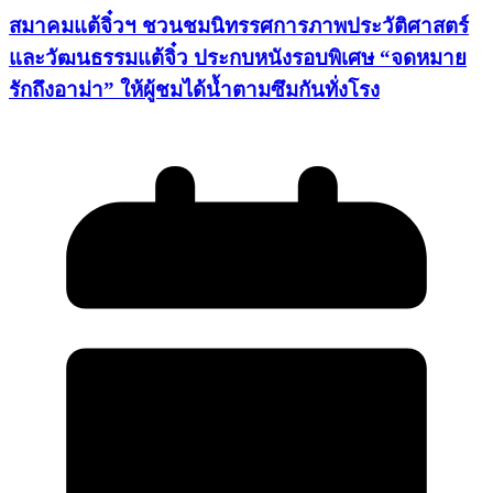
สมาคมแต้จิ๋วฯ ชวนชมนิทรรศการภาพประวัติศาสตร์
และวัฒนธรรมแต้จิ๋ว ประกบหนังรอบพิเศษ “จดหมาย
รักถึงอาม่า” ให้ผู้ชมได้น้ำตามซึมกันทั่งโรง