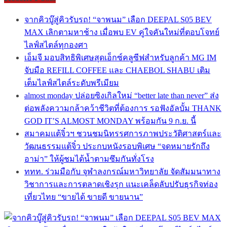
จากคิวบู๊สู่คิวรับรถ! “จาพนม” เลือก DEEPAL S05 BEV
MAX เลิกตามหาช้าง เมื่อพบ EV คู่ใจคันใหม่ที่ตอบโจทย์
ไลฟ์สไตล์ทุกองศา
เอ็มจี มอบสิทธิพิเศษสุดเอ็กซ์คลูซีฟสำหรับลูกค้า MG IM
จับมือ REFILL COFFEE และ CHAEBOL SHABU เติม
เต็มไลฟ์สไตล์ระดับพรีเมียม
almost monday ปล่อยซิงเกิลใหม่ “better late than never” ส่ง
ต่อพลังความกล้าคว้าชีวิตที่ต้องการ รอฟังอัลบั้ม THANK
GOD IT’S ALMOST MONDAY พร้อมกัน 9 ก.ย. นี้
สมาคมแต้จิ๋วฯ ชวนชมนิทรรศการภาพประวัติศาสตร์และ
วัฒนธรรมแต้จิ๋ว ประกบหนังรอบพิเศษ “จดหมายรักถึง
อาม่า” ให้ผู้ชมได้น้ำตามซึมกันทั่งโรง
ททท. ร่วมมือกับ จุฬาลงกรณ์มหาวิทยาลัย จัดสัมมนาทาง
วิชาการและการตลาดเชิงรุก แนะเคล็ดลับปรับธุรกิจท่อง
เที่ยวไทย “ขายได้ ขายดี ขายนาน”