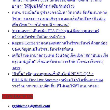
วัฒนธรรมแต้จิ๋ว ประกบหนังรอบพิเศษ “จดหมายรักถึง
อาม่า” ให้ผู้ชมได้น้ำตามซึมกันทั่งโรง
ททท. ร่วมมือกับ จุฬาลงกรณ์มหาวิทยาลัย จัดสัมมนาทาง
วิชาการและการตลาดเชิงรุก แนะเคล็ดลับปรับธุรกิจท่อง
เที่ยวไทย “ขายได้ ขายดี ขายนาน”
‘กรมเจรจา’ เดินหน้า FTA Club รุ่น 4 ติดอาวุธความรู้
สร้างเครือข่ายรับมือการค้าโลก
Ralph’s Coffee ร่วมฉลองเทศกาลไหว้พระจันทร์ ด้วยกล่อง
ของขวัญขนมไหว้พระจันทร์สุดพิเศษ
เครือโรงพยาบาลกรุงเทพ จังหวัดภูเก็ต เปิด “สถาบันมะเร็ง
กรุงเทพภูเก็ต” เชื่อมเครือข่ายการรักษาโรคมะเร็งครบ
วงจร
“บิวกิ้น” เชิญชวนทุกคนเช็กอินไลฟ์ NEVO Q05 ×
BILLKIN First Live Streaming พร้อมโปรโมชั่นและของ
รางวัลมากมายแบบจัดเต็ม ที่ไม่เคยให้ที่ไหนมาก่อน!
CONTACT US
ggbkkmag@gmail.com