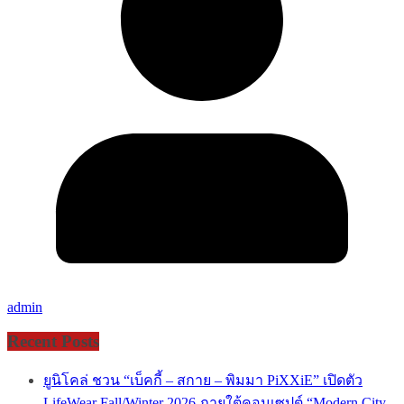
admin
Recent Posts
ยูนิโคล่ ชวน “เบ็คกี้ – สกาย – พิมมา PiXXiE” เปิดตัว
LifeWear Fall/Winter 2026 ภายใต้คอนเซปต์ “Modern City