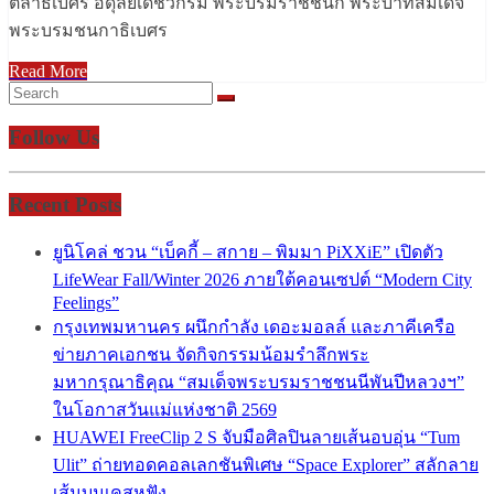
ตลาธิเบศร อดุลยเดชวิกรม พระบรมราชชนก พระบาทสมเด็จ
พระบรมชนกาธิเบศร
Read More
Follow Us
Recent Posts
ยูนิโคล่ ชวน “เบ็คกี้ – สกาย – พิมมา PiXXiE” เปิดตัว
LifeWear Fall/Winter 2026 ภายใต้คอนเซปต์ “Modern City
Feelings”
กรุงเทพมหานคร ผนึกกำลัง เดอะมอลล์ และภาคีเครือ
ข่ายภาคเอกชน จัดกิจกรรมน้อมรำลึกพระ
มหากรุณาธิคุณ “สมเด็จพระบรมราชชนนีพันปีหลวงฯ”
ในโอกาสวันแม่แห่งชาติ 2569
HUAWEI FreeClip 2 S จับมือศิลปินลายเส้นอบอุ่น “Tum
Ulit” ถ่ายทอดคอลเลกชันพิเศษ “Space Explorer” สลักลาย
เส้นบนเคสหูฟัง