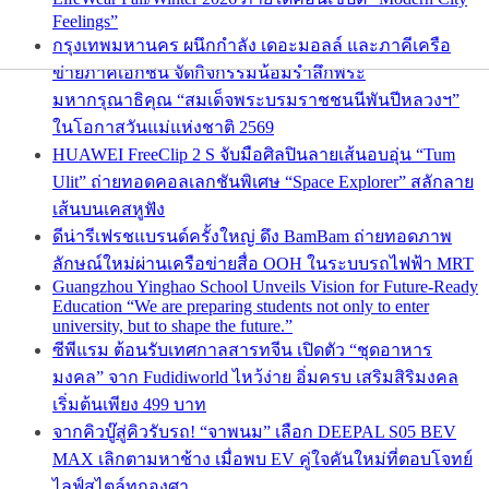
Feelings”
กรุงเทพมหานคร ผนึกกำลัง เดอะมอลล์ และภาคีเครือ
ข่ายภาคเอกชน จัดกิจกรรมน้อมรำลึกพระ
มหากรุณาธิคุณ “สมเด็จพระบรมราชชนนีพันปีหลวงฯ”
ในโอกาสวันแม่แห่งชาติ 2569
HUAWEI FreeClip 2 S จับมือศิลปินลายเส้นอบอุ่น “Tum
Ulit” ถ่ายทอดคอลเลกชันพิเศษ “Space Explorer” สลักลาย
เส้นบนเคสหูฟัง
ดีน่ารีเฟรชแบรนด์ครั้งใหญ่ ดึง BamBam ถ่ายทอดภาพ
ลักษณ์ใหม่ผ่านเครือข่ายสื่อ OOH ในระบบรถไฟฟ้า MRT
Guangzhou Yinghao School Unveils Vision for Future-Ready
Education “We are preparing students not only to enter
university, but to shape the future.”
ซีพีแรม ต้อนรับเทศกาลสารทจีน เปิดตัว “ชุดอาหาร
มงคล” จาก Fudidiworld ไหว้ง่าย อิ่มครบ เสริมสิริมงคล
เริ่มต้นเพียง 499 บาท
จากคิวบู๊สู่คิวรับรถ! “จาพนม” เลือก DEEPAL S05 BEV
MAX เลิกตามหาช้าง เมื่อพบ EV คู่ใจคันใหม่ที่ตอบโจทย์
ไลฟ์สไตล์ทุกองศา