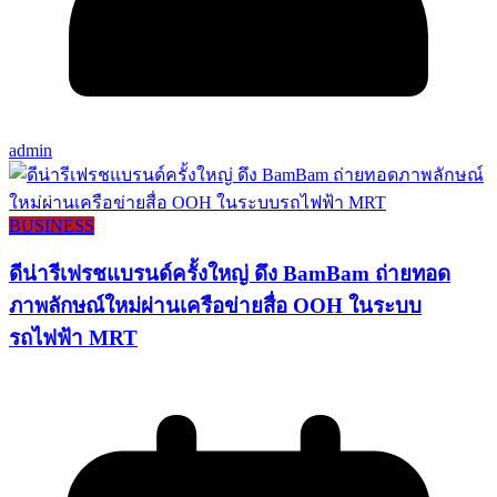
admin
BUSINESS
ดีน่ารีเฟรชแบรนด์ครั้งใหญ่ ดึง BamBam ถ่ายทอด
ภาพลักษณ์ใหม่ผ่านเครือข่ายสื่อ OOH ในระบบ
รถไฟฟ้า MRT