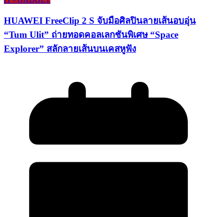
HUAWEI FreeClip 2 S จับมือศิลปินลายเส้นอบอุ่น
“Tum Ulit” ถ่ายทอดคอลเลกชันพิเศษ “Space
Explorer” สลักลายเส้นบนเคสหูฟัง