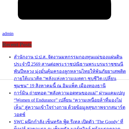
admin
Recent Posts
สำนักงาน ป.ป.ส. จัดงานมหกรรมกองทุนแม่ของแผ่นดิน
ประจำปี 2569 สานต่อพระราชปณิธานพระบรมราชชนนี
พันปีหลวง มุ่งมั่นคุ้มครองลูกหลานไทยให้พ้นภัยยาเสพติด
ภายใต้แนวคิด “พลังแห่งความเมตตา ชุบชีวิต เปลี่ยน
ชุมชน” 19 สิงหาคมนี้ ณ อิมแพ็ค เมืองทองธานี
การ์มิน ถ่ายทอด “พลังความอดทนของแม่” ผ่านแคมเปญ
“Women of Endurance” เปลี่ยน “ความเหนื่อยล้าที่มองไม่
เห็น” สู่ความเข้าใจร่างกาย ด้วยข้อมูลสุขภาพจากสมาร์ต
วอตช์
SWC ผนึกกำลัง เซ็นทรัล ฟู้ด รีเทล เปิดตัว ‘The Goody’ ที่
ท็อปส์ สาขาแรก ณ เซ็นทรัล นอร์ทวิลล์ พร้อมรุกตลาด