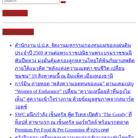
Follow Us
Recent Posts
สำนักงาน ป.ป.ส. จัดงานมหกรรมกองทุนแม่ของแผ่นดิน
ประจำปี 2569 สานต่อพระราชปณิธานพระบรมราชชนนี
พันปีหลวง มุ่งมั่นคุ้มครองลูกหลานไทยให้พ้นภัยยาเสพติด
ภายใต้แนวคิด “พลังแห่งความเมตตา ชุบชีวิต เปลี่ยน
ชุมชน” 19 สิงหาคมนี้ ณ อิมแพ็ค เมืองทองธานี
การ์มิน ถ่ายทอด “พลังความอดทนของแม่” ผ่านแคมเปญ
“Women of Endurance” เปลี่ยน “ความเหนื่อยล้าที่มองไม่
เห็น” สู่ความเข้าใจร่างกาย ด้วยข้อมูลสุขภาพจากสมาร์ต
วอตช์
SWC ผนึกกำลัง เซ็นทรัล ฟู้ด รีเทล เปิดตัว ‘The Goody’ ที่
ท็อปส์ สาขาแรก ณ เซ็นทรัล นอร์ทวิลล์ พร้อมรุกตลาด
Premium Pet Food & Pet Grooming ทั่วประเทศ
ฮวังอินยอบ เตรียมหอบความอบอุ่นกลับมาหาแฟนไทยอีก