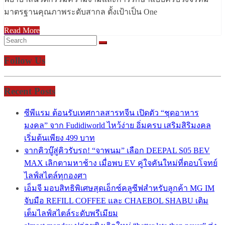
มาตรฐานคุณภาพระดับสากล ตั้งเป้าเป็น One
Read More
Follow Us
Recent Posts
ซีพีแรม ต้อนรับเทศกาลสารทจีน เปิดตัว “ชุดอาหาร
มงคล” จาก Fudidiworld ไหว้ง่าย อิ่มครบ เสริมสิริมงคล
เริ่มต้นเพียง 499 บาท
จากคิวบู๊สู่คิวรับรถ! “จาพนม” เลือก DEEPAL S05 BEV
MAX เลิกตามหาช้าง เมื่อพบ EV คู่ใจคันใหม่ที่ตอบโจทย์
ไลฟ์สไตล์ทุกองศา
เอ็มจี มอบสิทธิพิเศษสุดเอ็กซ์คลูซีฟสำหรับลูกค้า MG IM
จับมือ REFILL COFFEE และ CHAEBOL SHABU เติม
เต็มไลฟ์สไตล์ระดับพรีเมียม