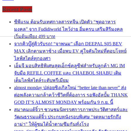
Recent Posts
ซีพีแรม ต้อนรับเทศกาลสารทจีน เปิดตัว “ชุดอาหาร
มงคล” จาก Fudidiworld ไหว้ง่าย อิ่มครบ เสริมสิริมงคล
เริ่มต้นเพียง 499 บาท
จากคิวบู๊สู่คิวรับรถ! “จาพนม” เลือก DEEPAL S05 BEV
MAX เลิกตามหาช้าง เมื่อพบ EV คู่ใจคันใหม่ที่ตอบโจทย์
ไลฟ์สไตล์ทุกองศา
เอ็มจี มอบสิทธิพิเศษสุดเอ็กซ์คลูซีฟสำหรับลูกค้า MG IM
จับมือ REFILL COFFEE และ CHAEBOL SHABU เติม
เต็มไลฟ์สไตล์ระดับพรีเมียม
almost monday ปล่อยซิงเกิลใหม่ “better late than never” ส่ง
ต่อพลังความกล้าคว้าชีวิตที่ต้องการ รอฟังอัลบั้ม THANK
GOD IT’S ALMOST MONDAY พร้อมกัน 9 ก.ย. นี้
สมาคมแต้จิ๋วฯ ชวนชมนิทรรศการภาพประวัติศาสตร์และ
วัฒนธรรมแต้จิ๋ว ประกบหนังรอบพิเศษ “จดหมายรักถึง
อาม่า” ให้ผู้ชมได้น้ำตามซึมกันทั่งโรง