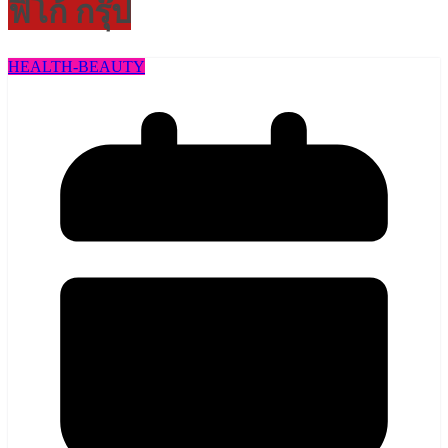
ฟิโก้ กรุ๊ป
HEALTH​-BEAUTY