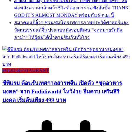
almost monday ปล่อยซิงเกิลใหม่ “better late than never” ส่ง
ต่อพลังความกล้าคว้าชีวิตที่ต้องการ รอฟังอัลบั้ม THANK
GOD IT’S ALMOST MONDAY พร้อมกัน 9 ก.ย. นี้
สมาคมแต้จิ๋วฯ ชวนชมนิทรรศการภาพประวัติศาสตร์และ
วัฒนธรรมแต้จิ๋ว ประกบหนังรอบพิเศษ “จดหมายรักถึง
อาม่า” ให้ผู้ชมได้น้ำตามซึมกันทั่งโรง
FOOD-RESTAURANT
ซีพีแรม ต้อนรับเทศกาลสารทจีน เปิดตัว “ชุดอาหาร
มงคล” จาก Fudidiworld ไหว้ง่าย อิ่มครบ เสริมสิริ
มงคล เริ่มต้นเพียง 499 บาท