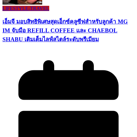
LIFESTYLE​-TRAVEL​
เอ็มจี มอบสิทธิพิเศษสุดเอ็กซ์คลูซีฟสำหรับลูกค้า MG
IM จับมือ REFILL COFFEE และ CHAEBOL
SHABU เติมเต็มไลฟ์สไตล์ระดับพรีเมียม