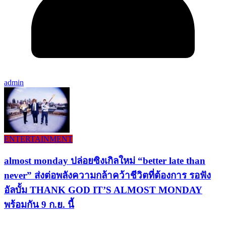
admin
ENTERTAINMENT
almost monday ปล่อยซิงเกิลใหม่ “better late than
never” ส่งต่อพลังความกล้าคว้าชีวิตที่ต้องการ รอฟัง
อัลบั้ม THANK GOD IT’S ALMOST MONDAY
พร้อมกัน 9 ก.ย. นี้