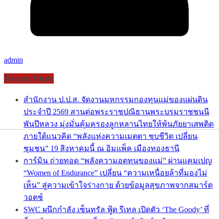
admin
Recent Posts
สำนักงาน ป.ป.ส. จัดงานมหกรรมกองทุนแม่ของแผ่นดิน
ประจำปี 2569 สานต่อพระราชปณิธานพระบรมราชชนนี
พันปีหลวง มุ่งมั่นคุ้มครองลูกหลานไทยให้พ้นภัยยาเสพติด
ภายใต้แนวคิด “พลังแห่งความเมตตา ชุบชีวิต เปลี่ยน
ชุมชน” 19 สิงหาคมนี้ ณ อิมแพ็ค เมืองทองธานี
การ์มิน ถ่ายทอด “พลังความอดทนของแม่” ผ่านแคมเปญ
“Women of Endurance” เปลี่ยน “ความเหนื่อยล้าที่มองไม่
เห็น” สู่ความเข้าใจร่างกาย ด้วยข้อมูลสุขภาพจากสมาร์ต
วอตช์
SWC ผนึกกำลัง เซ็นทรัล ฟู้ด รีเทล เปิดตัว ‘The Goody’ ที่