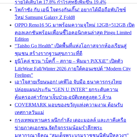
รายได้เติบโต 17.8% กำไรสุทธิเพิ่มขึ้น 19.4%
โพก้าซัง กับ เอนี่ ใจตรงกันเกิ๊น! อยากได้มือถือพับไซซ์
ใหม่ Samsung Galaxy Z Fold8
OPPO Reno16 5G มาพร้อมความจุใหม่ 12GB+512GB เปิด
คอลเลกชันพร้อมเพื่อนซี้ไอคอนิกคนล่าสุด Pingu Limited
Edition
“Taisho Go Health” เปิดพื้นที่แห่งโอกาสจากห้องเรียนสู่
ชุมชน สร้างรากฐานสุขภาวะที่ดี
ยูนิโคล่ ชวน “เบ็คกี้ – สกาย – พิมมา PiXXiE” เปิดตัว
LifeWear Fall/Winter 2026 ภายใต้คอนเซปต์ “Modern City
Feelings”
เอาใจสายเรียนนอก! เคพีไอ จับมือ ธนาคารกรุงไทย
ปล่อยแผนประกัน “GEN U INTER” ยกระดับความ
คุ้มครองค่ารักษาเจ็บป่วย-อุบัติเหตุสูงสุด 5 ล้าน
COVERMARK มอบของขวัญแห่งความงาม ต้อนรับ
เทศกาลวันแม่
กรุงเทพมหานคร ผนึกกำลัง เดอะมอลล์ และภาคีเครือ
ข่ายภาคเอกชน จัดกิจกรรมน้อมรำลึกพระ
มหากรุณาธิคุณ “สมเด็จพระบรมราชชนนีพันปีหลวงฯ”