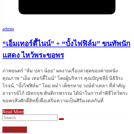
admin
“เอ็มเทอร์ตี้ไนน์” + “บั้งไฟฟิล์ม” ขนทัพนัก
แสดง ไหว้พระขอพร
ภาพยนตร์ “ส้ม ปลา น้อย” ผลงานเรื่องล่าสุดของค่ายหนัง
คุณภาพ “เอ็ม เทอร์ตี้ไนน์” โดยผู้บริหาร คุณปัญชลีย์ นิธิจิระ
โรจน์, “บั้งไฟฟิล์ม” โดย หม่ำ เพ็ชรทาย วงษ์คำเหลา ที่สำคัญ
อาจารย์โก้ ณัทกฤช ตันติกรพรรณ ได้นำในการทำพิธีไหว้พระ
ขอพรสิ่งศักดิ์สิทธิ์เพื่อเสริมความเป็นศิริมงคลกันที่
Read More
Follow Us