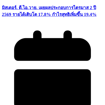
มิสเตอร์. ดี.ไอ.วาย. เผยผลประกอบการไตรมาส 2 ปี
2569 รายได้เติบโต 17.8% กำไรสุทธิเพิ่มขึ้น 19.4%