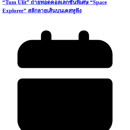
“Tum Ulit” ถ่ายทอดคอลเลกชันพิเศษ “Space
Explorer” สลักลายเส้นบนเคสหูฟัง