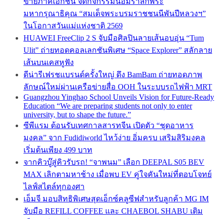
ข่ายภาคเอกชน จัดกิจกรรมน้อมรำลึกพระ
มหากรุณาธิคุณ “สมเด็จพระบรมราชชนนีพันปีหลวงฯ”
ในโอกาสวันแม่แห่งชาติ 2569
HUAWEI FreeClip 2 S จับมือศิลปินลายเส้นอบอุ่น “Tum
Ulit” ถ่ายทอดคอลเลกชันพิเศษ “Space Explorer” สลักลาย
เส้นบนเคสหูฟัง
ดีน่ารีเฟรชแบรนด์ครั้งใหญ่ ดึง BamBam ถ่ายทอดภาพ
ลักษณ์ใหม่ผ่านเครือข่ายสื่อ OOH ในระบบรถไฟฟ้า MRT
Guangzhou Yinghao School Unveils Vision for Future-Ready
Education “We are preparing students not only to enter
university, but to shape the future.”
ซีพีแรม ต้อนรับเทศกาลสารทจีน เปิดตัว “ชุดอาหาร
มงคล” จาก Fudidiworld ไหว้ง่าย อิ่มครบ เสริมสิริมงคล
เริ่มต้นเพียง 499 บาท
จากคิวบู๊สู่คิวรับรถ! “จาพนม” เลือก DEEPAL S05 BEV
MAX เลิกตามหาช้าง เมื่อพบ EV คู่ใจคันใหม่ที่ตอบโจทย์
ไลฟ์สไตล์ทุกองศา
เอ็มจี มอบสิทธิพิเศษสุดเอ็กซ์คลูซีฟสำหรับลูกค้า MG IM
จับมือ REFILL COFFEE และ CHAEBOL SHABU เติม