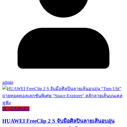
admin
IT - GADGET
HUAWEI FreeClip 2 S จับมือศิลปินลายเส้นอบอุ่น