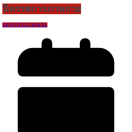
นิทรรศการภาพถ่าย
LIFESTYLE​-TRAVEL​