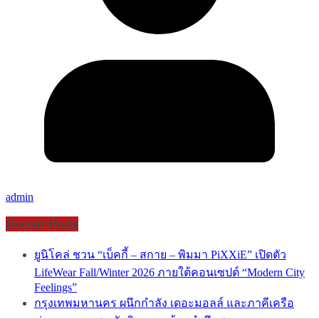
admin
Recent Posts
ยูนิโคล่ ชวน “เบ็คกี้ – สกาย – พิมมา PiXXiE” เปิดตัว
LifeWear Fall/Winter 2026 ภายใต้คอนเซปต์ “Modern City
Feelings”
กรุงเทพมหานคร ผนึกกำลัง เดอะมอลล์ และภาคีเครือ