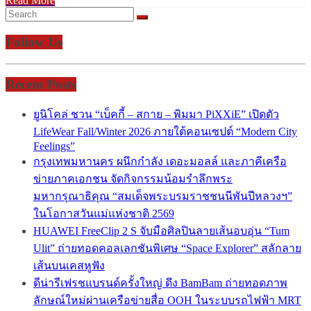
Read More
Follow Us
Recent Posts
ยูนิโคล่ ชวน “เบ็คกี้ – สกาย – พิมมา PiXXiE” เปิดตัว
LifeWear Fall/Winter 2026 ภายใต้คอนเซปต์ “Modern City
Feelings”
กรุงเทพมหานคร ผนึกกำลัง เดอะมอลล์ และภาคีเครือ
ข่ายภาคเอกชน จัดกิจกรรมน้อมรำลึกพระ
มหากรุณาธิคุณ “สมเด็จพระบรมราชชนนีพันปีหลวงฯ”
ในโอกาสวันแม่แห่งชาติ 2569
HUAWEI FreeClip 2 S จับมือศิลปินลายเส้นอบอุ่น “Tum
Ulit” ถ่ายทอดคอลเลกชันพิเศษ “Space Explorer” สลักลาย
เส้นบนเคสหูฟัง
ดีน่ารีเฟรชแบรนด์ครั้งใหญ่ ดึง BamBam ถ่ายทอดภาพ
ลักษณ์ใหม่ผ่านเครือข่ายสื่อ OOH ในระบบรถไฟฟ้า MRT