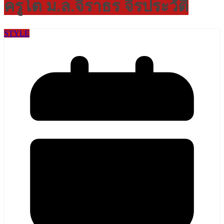
ครูโต ม.ล.จิราธร จิรประวัติ
STYLE