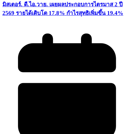
มิสเตอร์. ดี.ไอ.วาย. เผยผลประกอบการไตรมาส 2 ปี
2569 รายได้เติบโต 17.8% กำไรสุทธิเพิ่มขึ้น 19.4%