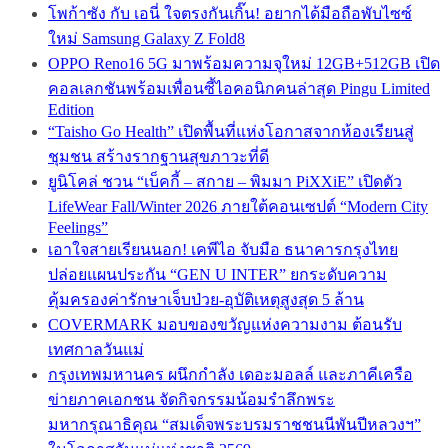
โพก้าซัง กับ เอนี่ ใจตรงกันเกิ๊น! อยากได้มือถือพับไซซ์
ใหม่ Samsung Galaxy Z Fold8
OPPO Reno16 5G มาพร้อมความจุใหม่ 12GB+512GB เปิด
คอลเลกชันพร้อมเพื่อนซี้ไอคอนิกคนล่าสุด Pingu Limited
Edition
“Taisho Go Health” เปิดพื้นที่แห่งโอกาสจากห้องเรียนสู่
ชุมชน สร้างรากฐานสุขภาวะที่ดี
ยูนิโคล่ ชวน “เบ็คกี้ – สกาย – พิมมา PiXXiE” เปิดตัว
LifeWear Fall/Winter 2026 ภายใต้คอนเซปต์ “Modern City
Feelings”
เอาใจสายเรียนนอก! เคพีไอ จับมือ ธนาคารกรุงไทย
ปล่อยแผนประกัน “GEN U INTER” ยกระดับความ
คุ้มครองค่ารักษาเจ็บป่วย-อุบัติเหตุสูงสุด 5 ล้าน
COVERMARK มอบของขวัญแห่งความงาม ต้อนรับ
เทศกาลวันแม่
กรุงเทพมหานคร ผนึกกำลัง เดอะมอลล์ และภาคีเครือ
ข่ายภาคเอกชน จัดกิจกรรมน้อมรำลึกพระ
มหากรุณาธิคุณ “สมเด็จพระบรมราชชนนีพันปีหลวงฯ”