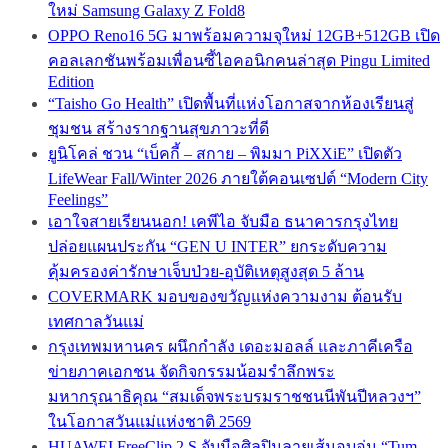
ใหม่ Samsung Galaxy Z Fold8
OPPO Reno16 5G มาพร้อมความจุใหม่ 12GB+512GB เปิด
คอลเลกชันพร้อมเพื่อนซี้ไอคอนิกคนล่าสุด Pingu Limited
Edition
“Taisho Go Health” เปิดพื้นที่แห่งโอกาสจากห้องเรียนสู่
ชุมชน สร้างรากฐานสุขภาวะที่ดี
ยูนิโคล่ ชวน “เบ็คกี้ – สกาย – พิมมา PiXXiE” เปิดตัว
LifeWear Fall/Winter 2026 ภายใต้คอนเซปต์ “Modern City
Feelings”
เอาใจสายเรียนนอก! เคพีไอ จับมือ ธนาคารกรุงไทย
ปล่อยแผนประกัน “GEN U INTER” ยกระดับความ
คุ้มครองค่ารักษาเจ็บป่วย-อุบัติเหตุสูงสุด 5 ล้าน
COVERMARK มอบของขวัญแห่งความงาม ต้อนรับ
เทศกาลวันแม่
กรุงเทพมหานคร ผนึกกำลัง เดอะมอลล์ และภาคีเครือ
ข่ายภาคเอกชน จัดกิจกรรมน้อมรำลึกพระ
มหากรุณาธิคุณ “สมเด็จพระบรมราชชนนีพันปีหลวงฯ”
ในโอกาสวันแม่แห่งชาติ 2569
HUAWEI FreeClip 2 S จับมือศิลปินลายเส้นอบอุ่น “Tum