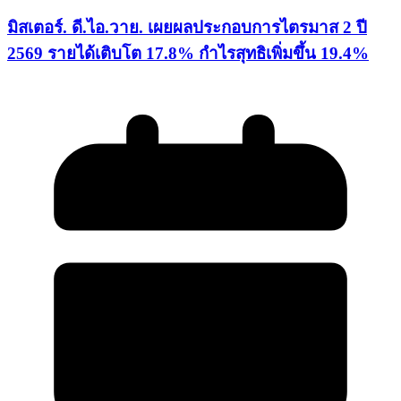
มิสเตอร์. ดี.ไอ.วาย. เผยผลประกอบการไตรมาส 2 ปี
2569 รายได้เติบโต 17.8% กำไรสุทธิเพิ่มขึ้น 19.4%