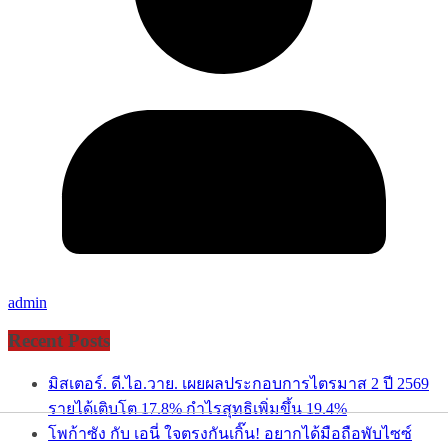
admin
Recent Posts
มิสเตอร์. ดี.ไอ.วาย. เผยผลประกอบการไตรมาส 2 ปี 2569
รายได้เติบโต 17.8% กำไรสุทธิเพิ่มขึ้น 19.4%
โพก้าซัง กับ เอนี่ ใจตรงกันเกิ๊น! อยากได้มือถือพับไซซ์